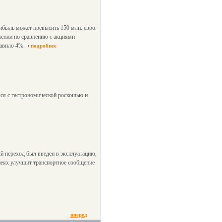
рибыль может превысить 150 млн. евро.
жении по сравнению с акциями
тавило 4%.
подробнее
лся с гастрономической роскошью и
 переход был введен в эксплуатацию,
неях улучшит транспортное сообщение
вперед