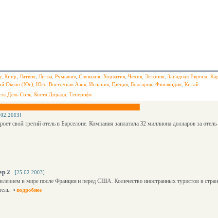
я
,
Кипр
,
Латвия
,
Литва
,
Румыния
,
Словакия
,
Хорватия
,
Чехия
,
Эстония
,
Западная Европа
,
Ка
ий Океан (Юг)
,
Юго-Восточная Азия
,
Испания
,
Греция
,
Болгария
,
Финляндия
,
Китай
ста Дель Соль
,
Коста Дорада
,
Тенерифе
.02.2003]
роет свой третий отель в Барселоне. Компания заплатила 32 миллиона долларов за отель
ер 2
[25.02.2003]
влением в мире после Франции и перед США. Количество иностранных туристов в стране
тель.
подробнее