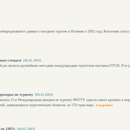
обнародовавшего данные о въездном туризме в Испанию в 2002 году, Каталония стала 
иным стендом
[06.02.2003]
3-й раз прошла крупнейшая ежегодная международная туристская выставка FITUR. В ее р
рмарка по туризму
[04.02.2003]
ршилась 23-я Международная ярмарка по туризму ФИТУР, одна из самых крупных в мир
лей, занимающихся туристическим бизнесом, из 170 стран мира.
подробнее
гло 100%
[04.02.2003]