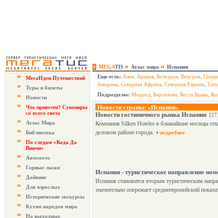
MEGA
TIS
Атлас мира
Испания
Еще есть:
Азия
,
Аравия
,
Болгария
,
Венгрия
,
Греци
МегаИдеи Путешествий
Америка
,
Северная Африка
,
Северная Европа
,
Тих
Туры и билеты
Подразделы:
Мадрид
,
Барселона
,
Коста Брава
,
Ко
Новости
Новости страны: «Испания»
Что привезти? Сувениры
со всего света
Новости гостиничного рынка Испании
[27
Атлас Мира
Компания Silken Hoteles в ближайшие месяцы отк
деловом районе города.
Библиотека
подробнее
По следам «Кода Да
Винчи»
Автомото
Горные лыжи
Испания - туристическое направление ном
Дайвинг
Испания становится вторым туристическим напра
Для взрослых
значительно опережает среднеевропейский показа
Исторические экскурсы
Кухня народов мира
На выходные