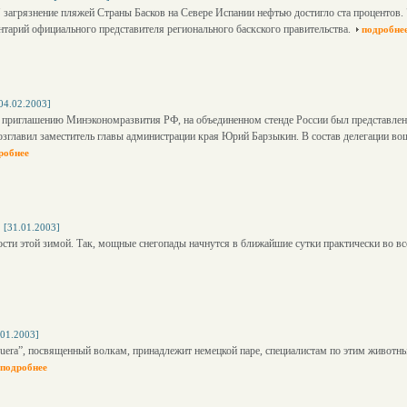
" загрязнение пляжей Страны Басков на Севере Испании нефтью достигло ста процентов.
нтарий официального представителя регионального баскского правительства.
подробне
04.02.2003]
 приглашению Минэкономразвития РФ, на объединенном стенде России был представлен
зглавил заместитель главы администрации края Юрий Барзыкин. В состав делегации во
робнее
[31.01.2003]
ти этой зимой. Так, мощные снегопады начнутся в ближайшие сутки практически во все
.01.2003]
quera”, посвященный волкам, принадлежит немецкой паре, специалистам по этим животн
подробнее