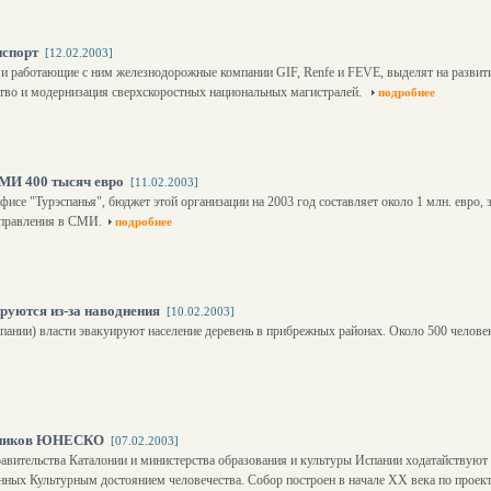
нспорт
[12.02.2003]
и работающие с ним железнодорожные компании GIF, Renfe и FEVE, выделят на развити
тво и модернизация сверхскоростных национальных магистралей.
подробнее
СМИ 400 тысяч евро
[11.02.2003]
се "Турэспанья", бюджет этой организации на 2003 год составляет около 1 млн. евро, з
направления в СМИ.
подробнее
руются из-за наводнения
[10.02.2003]
спании) власти эвакуируют население деревень в прибрежных районах. Около 500 челов
ятников ЮНЕСКО
[07.02.2003]
равительства Каталонии и министерства образования и культуры Испании ходатайств
енных Культурным достоянием человечества. Собор построен в начале ХХ века по прое