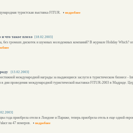
дународная туристская выставка FITUR.
подробнее
 и что такое плохо
[18.02.2003]
ха, без громких дискотек и шумных молодежных компаний? В журнале Holiday Which? оп
робнее
граду
[13.02.2003]
стижной международной награды за выдающиеся заслуги в туристическом бизнесе - Inter
нии в дни проведения международной туристической выставки FITUR-2003 в Мадриде. Ц
.02.2003]
два года приобрела отели в Лондоне и Париже, теперь приобрела отель в еще одной евр
alace на 47 номеров.
подробнее