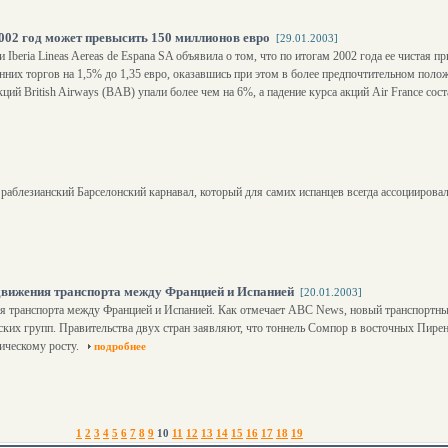
002 год может превысить 150 миллионов евро
[29.01.2003]
beria Lineas Aereas de Espana SA объявила о том, что по итогам 2002 года ее чистая п
нних торгов на 1,5% до 1,35 евро, оказавшись при этом в более предпочтительном поло
ций British Airways (BAB) упали более чем на 6%, а падение курса акций Air France сос
 раблезианский Барселонский карнавал, который для самих испанцев всегда ассоциирова
движения транспорта между Францией и Испанией
[20.01.2003]
 транспорта между Францией и Испанией. Как отмечает ABC News, новый транспортный
ских групп. Правительства двух стран заявляют, что тоннель Сомпор в восточных Пире
ическому росту.
подробнее
1
2
3
4
5
6
7
8
9
10
11
12
13
14
15
16
17
18
19