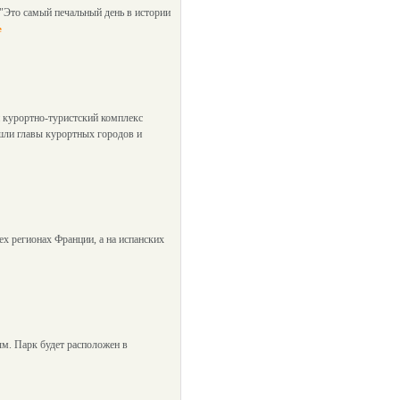
 "Это самый печальный день в истории
е
 курортно-туристский комплекс
шли главы курортных городов и
х регионах Франции, а на испанских
ым. Парк будет расположен в