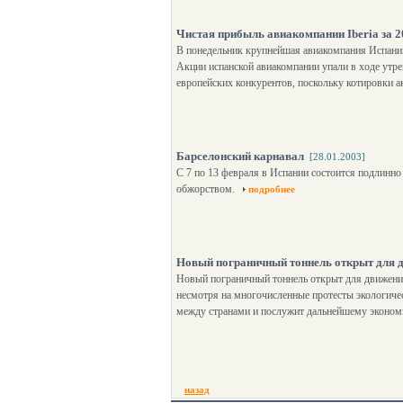
Чистая прибыль авиакомпании Iberia за 2
В понедельник крупнейшая авиакомпания Испании I
Акции испанской авиакомпании упали в ходе утре
европейских конкурентов, поскольку котировки ак
Барселонский карнавал
[28.01.2003]
С 7 по 13 февраля в Испании состоится подлинно
обжорством.
подробнее
Новый пограничный тоннель открыт для 
Новый пограничный тоннель открыт для движения
несмотря на многочисленные протесты экологиче
между странами и послужит дальнейшему эконом
назад