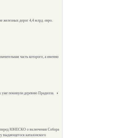
е железных дорог 4,4 млрд. евро.
начительная часть которого, а именно
ек уже покинули деревню Прадилла.
уют перед ЮНЕСКО о включении Собора
кту выдающегося каталонского