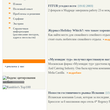
Пляжи
FITUR угодил всем
[19.02.2003]
Полезный опыт
2 февраля в Мадриде завершила работу 23-я меж
Проблемы и решения
Серфинг
Экстрим
Справочная
Журнал Holiday Which?: что такое хорошо
информация
(расписание поездов,
Как найти место для спокойного семейного отды
адреса посольств)
стоит ехать любителям спокойного отдыха.
под
«Музенидис тур» получил престижную на
Московская фирма «Музенидис тур» удостоена пре
реклама у нас
And Catering Industry. Она была вручена компа
Melia Castilla.
подробнее
Новости гостиничного рынка Испании
[13
Испанская компания Losan, которая за последние 
Брюсселе за 6 миллионов евро отель 4* Regency P