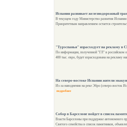
Испания развивает железнодорожный тра
В текущем году Министерство развития Испании 
Приоритетным направлением остается строительс
"Турэспанья" израсходует на рекламу в 
По информации, полученной "ГЛ" в российском офи
400 тыс. евро, будет израсходована на рекламу 
На северо-востоке Испании жители эвакуи
Из-за наводнения на реке Эбро (северо-восток И
подробнее
Собор в Барселоне войдет в список пам
Власти Барселоны при поддержке автономного п
Святого семейства в список памятников, объявл