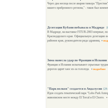
Через два месяца после аварии танкера "Престиж
нашего прибрежного региона," - таков был комме
Делегация Кубани побывала в Мадриде
[
В Мадриде, на выставке FITUR-2003 впервые, по
Краснодарского края. Официальную делегацию во
районов края, руководители ряда здравниц.
под
Зима нанесла удар по Франции и Испании
Франция и Испания испытывают серьезные труднос
дорогах царит хаос из-за гололеда.
подробнее
"Парк волков" создается в Андалусии
[29
Идея создать тематический парк “Lobo Park Ante
живописном месте между El Torcal и El Chorro.