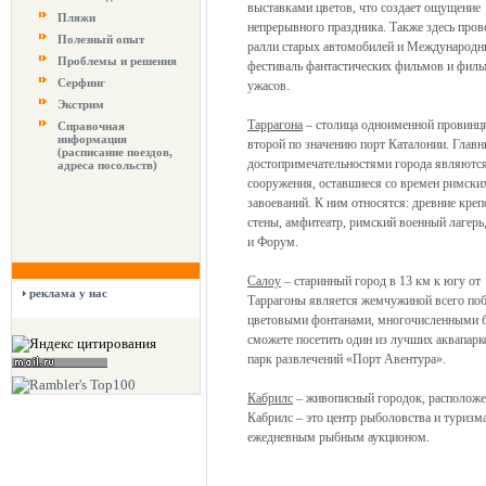
выставками цветов, что создает ощущение
Пляжи
непрерывного праздника. Также здесь пров
Полезный опыт
ралли старых автомобилей и Международ
Проблемы и решения
фестиваль фантастических фильмов и фил
Серфинг
ужасов.
Экстрим
Таррагона
– столица одноименной провинц
Справочная
информация
второй по значению порт Каталонии. Глав
(расписание поездов,
достопримечательностями города являются
адреса посольств)
сооружения, оставшиеся со времен римски
завоеваний. К ним относятся: древние кре
стены, амфитеатр, римский военный лагерь
и Форум.
Салоу
– старинный город в 13 км к югу от
реклама у нас
Таррагоны является жемчужиной всего поб
цветовыми фонтанами, многочисленными ба
сможете посетить один из лучших аквапарк
парк развлечений «Порт Авентура».
Кабрилс
– живописный городок, расположен
Кабрилс – это центр рыболовства и туризм
ежедневным рыбным аукционом.