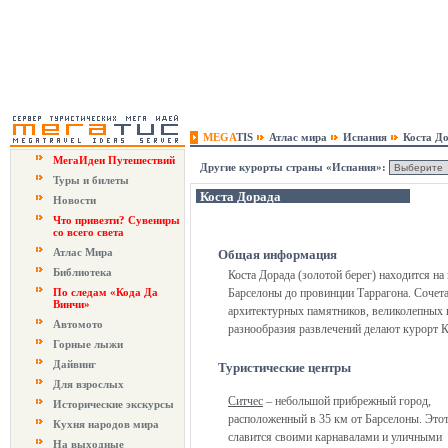
MEGA
TIS
Атлас мира
Испания
Коста Д
МегаИдеи Путешествий
Другие курорты страны «Испания»:
Туры и билеты
Коста Дорада
Новости
Что привезти? Сувениры
со всего света
Атлас Мира
Общая информация
Библиотека
Коста Дорада (золотой берег) находится на
По следам «Кода Да
Барселоны до провинции Таррагона. Соче
Винчи»
архитектурных памятников, великолепных 
Автомото
разнообразия развлечений делают курорт 
Горные лыжи
Дайвинг
Туристические центры
Для взрослых
Ситчес
– небольшой прибрежный город,
Исторические экскурсы
расположенный в 35 км от Барселоны. Этот
Кухня народов мира
славится своими карнавалами и уличными
На выходные