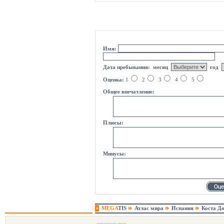
оцени курорт
Имя:
Дата пребывания:
месяц
год
Оценка:
1
2
3
4
5
Общее впечатление:
Плюсы:
Минусы:
MEGA
TIS
Атлас мира
Испания
Коста Д