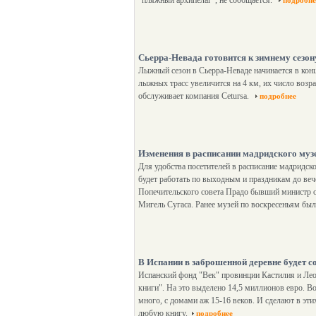
"пляжный архипелаг", не сообщается.
подробне
Сьерра-Невада готовится к зимнему сезон
Лыжный сезон в Сьерра-Неваде начинается в конц
лыжных трасс увеличится на 4 км, их число возр
обслуживает компания Cetursa.
подробнее
Изменения в расписании мадридского муз
Для удобства посетителей в расписание мадридск
будет работать по выходным и праздникам до веч
Попечительского совета Прадо бывший министр 
Мигель Сугаса. Ранее музей по воскресеньям был
В Испании в заброшенной деревне будет с
Испанский фонд "Век" провинции Кастилия и Лео
книги". На это выделено 14,5 миллионов евро. 
много, с домами аж 15-16 веков. И сделают в эт
любую книгу.
подробнее