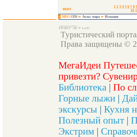
1
2
3
4
5
6
7
8
назад
16
1
MEGA
TIS
Атлас мира
Испания
Туристический порт
Права защищены © 2
МегаИдеи Путеше
привезти? Сувенир
Библиотека
|
По сл
Горные лыжи
|
Да
экскурсы
|
Кухня н
Полезный опыт
|
П
Экстрим
|
Справоч