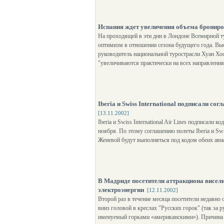
Испания ждет увеличения объема брониро
На проходящей в эти дни в Лондоне Всемирной т
оптимизм в отношении сезона будущего года. Вы
руководитель национальной турострасли Хуан Хо
"увеличиваются практически на всех направления
Iberia и Swiss International подписали с
[13.11.2002]
Iberia и Swiss International Air Lines подписали 
ноября. По этому соглашению полеты Iberia и S
Женевой будут выполняться под кодом обеих ави
В Мадриде посетители аттракциона висели 
электроэнергии
[12.11.2002]
Второй раз в течение месяца посетители недавн
вниз головой в креслах "Русских горок" (так за 
именуемый горками «американскими»). Причина - 