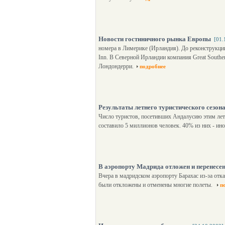
Новости гостиничного рынка Европы
[01.
номера в Лимерике (Ирландия). До реконструкции
Inn. В Северной Ирландии компания Great Souther
Лондондерри.
подробнее
Результаты летнего туристического сезон
Число туристов, посетивших Андалусию этим лет
составило 5 миллионов человек. 40% из них - ин
В аэропорту Мадрида отложен и перенесен
Вчера в мадридском аэропорту Барахас из-за отк
были откложены и отменены многие полеты.
п