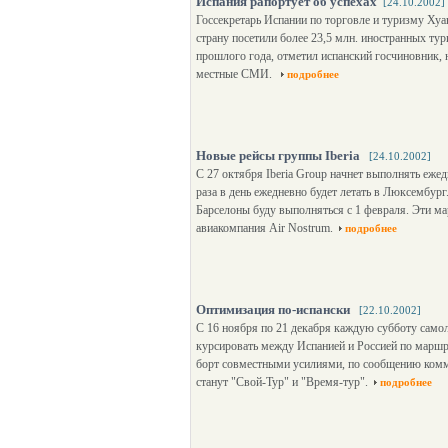
Испания рапортует об успехах
[24.10.2002]
Госсекретарь Испании по торговле и туризму Хуан
страну посетили более 23,5 млн. иностранных ту
прошлого года, отметил испанский госчиновник, н
местные СМИ.
подробнее
Новые рейсы группы Iberia
[24.10.2002]
С 27 октября Iberia Group начнет выполнять еж
раза в день ежедневно будет летать в Люксембур
Барселоны буду выполняться с 1 февраля. Эти ма
авиакомпания Air Nostrum.
подробнее
Оптимизация по-испански
[22.10.2002]
С 16 ноября по 21 декабря каждую субботу самол
курсировать между Испанией и Россией по маршру
борт совместными усилиями, по сообщению комм
станут "Свой-Тур" и "Время-тур".
подробнее