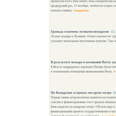
провисели всего пять минут, пока специалистам па
предыдущий раз, 13 октября, любители острых ощ
началась паника.
подробнее
Гранада охвачена лесными пожарами
[12
Лесные пожары в Испании. Огнем охвачен юг стр
угрожает нескольким населенным пунктам. Там о
В результате пожара в компании Iberia з
Рейсы из мадридского аэропорта Barajas были си
в техническом помещении авиакомпании Iberia.
На Канарских островах построят метро
[0
Первая линия метрополитена появится на излюбл
участии в финансировании этого проекта объявил
Банк выделил на канарское метро 138 млн евро в
финансировании проекта государственными и час