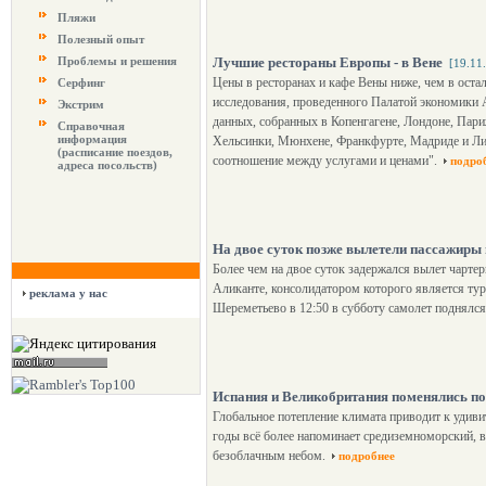
Пляжи
Полезный опыт
Проблемы и решения
Лучшие рестораны Европы - в Вене
[19.11
Цены в ресторанах и кафе Вены ниже, чем в ост
Серфинг
исследования, проведенного Палатой экономики 
Экстрим
данных, собранных в Копенгагене, Лондоне, Пари
Справочная
информация
Хельсинки, Мюнхене, Франкфурте, Мадриде и Лисс
(расписание поездов,
соотношение между услугами и ценами".
подро
адреса посольств)
На двое суток позже вылетели пассажиры
Более чем на двое суток задержался вылет чарте
Аликанте, консолидатором которого является ту
реклама у нас
Шереметьево в 12:50 в субботу самолет поднялся 
Испания и Великобритания поменялись п
Глобальное потепление климата приводит к удиви
годы всё более напоминает средиземноморский, в
безоблачным небом.
подробнее