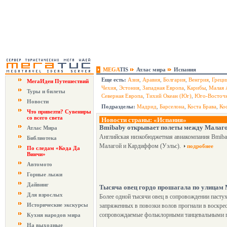
MEGA
TIS
Атлас мира
Испания
Еще есть:
Азия
,
Аравия
,
Болгария
,
Венгрия
,
Греци
МегаИдеи Путешествий
Чехия
,
Эстония
,
Западная Европа
,
Карибы
,
Малая 
Туры и билеты
Северная Европа
,
Тихий Океан (Юг)
,
Юго-Восточн
Новости
Подразделы:
Мадрид
,
Барселона
,
Коста Брава
,
Ко
Что привезти? Сувениры
со всего света
Новости страны: «Испания»
Bmibaby открывает полеты между Малаг
Атлас Мира
Английская низкобюджетная авиакомпания Bmiba
Библиотека
Малагой и Кардиффом (Уэльс).
подробнее
По следам «Кода Да
Винчи»
Автомото
Горные лыжи
Дайвинг
Тысяча овец гордо прошагала по улицам
Для взрослых
Более одной тысячи овец в сопровождении пастухо
Исторические экскурсы
запряженных в повозки волов прогнали в воскре
сопровождаемые фольклорными танцевальными г
Кухня народов мира
На выходные