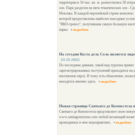
территории в 34 тыс. кв. м. разместились 30 аттр
зон. Парк разделен на пять тематических зон - С
Мексика. В каждой европейской стране комплекс 
которой предоставлены наиболее выгодные услови
"ВКО-тревел", получившая самую большую квоту 
парка.
подробнее
На сегодня Коста дель Соль является лид
[31.05.2002]
По последним данным, такой вид туризма принес
зарегистрированных поступлений приходится на 
миллионов евро). И тому есть объяснение, поско
находятся именно здесь.
подробнее
Новая страница Сантьяго де Компостела 
Сантьяго де Компостела представляет свою новую
www.santiagoturismo.com любой желающий может
проводимых в нем мероприятиях.
подробнее