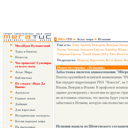
MEGA
TIS
Атлас мира
Испания
Еще есть:
Азия
,
Аравия
,
Болгария
,
Венгрия
,
Греци
МегаИдеи Путешествий
Чехия
,
Эстония
,
Западная Европа
,
Карибы
,
Малая 
Туры и билеты
Северная Европа
,
Тихий Океан (Юг)
,
Юго-Восточн
Новости
Подразделы:
Мадрид
,
Барселона
,
Коста Брава
,
Ко
Что привезти? Сувениры
со всего света
Новости страны: «Испания»
Забастовка пилотов авиакомпании "Ибер
Атлас Мира
Пилоты крупнейшей испанской авиакомпании "Ибе
Библиотека
Как передает корреспондент РИА "Новости", на 1
По следам «Кода Да
Винчи»
Италии, Венгрии и Италии. В профсоюзе испанск
заранее договорились с коллегами из других стра
Автомото
же источниках отметили, что пилоты будут участ
Горные лыжи
забастовки в Испании, которую они полностью п
Дайвинг
Для взрослых
Исторические экскурсы
Кухня народов мира
Испания вышла из Шенгенского соглашен
На выходные