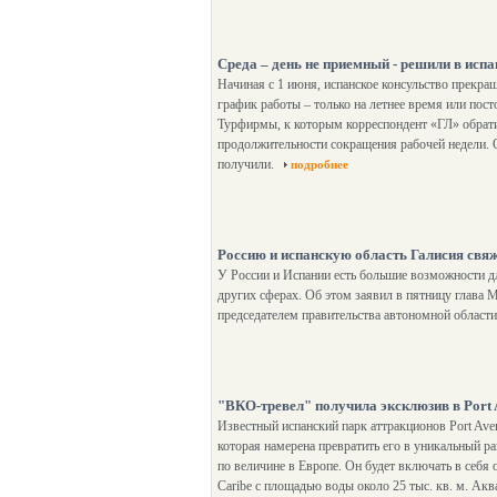
Среда – день не приемный - решили в исп
Начиная с 1 июня, испанское консульство прекращ
график работы – только на летнее время или пос
Турфирмы, к которым корреспондент «ГЛ» обратил
продолжительности сокращения рабочей недели. 
получили.
подробнее
Россию и испанскую область Галисия свяж
У России и Испании есть большие возможности дл
других сферах. Об этом заявил в пятницу глава
председателем правительства автономной област
"ВКО-тревел" получила эксклюзив в Port
Известный испанский парк аттракционов Port Ave
которая намерена превратить его в уникальный ра
по величине в Европе. Он будет включать в себя от
Caribe с площадью воды около 25 тыс. кв. м. Акв