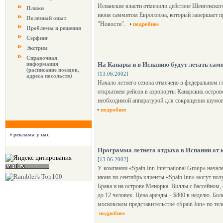
Испанские власти отменили действие Шенгенского
Пляжи
июня саммитом Евросоюза, который завершает пр
Полезный опыт
"Новости".
подробнее
Проблемы и решения
Серфинг
Экстрим
Справочная
информация
На Канары и в Испанию будут летать са
(расписание поездов,
[13.06.2002]
адреса посольств)
Начало летнего сезона отмечено в федеральном 
открытием рейсов в аэропорты Канарских остров
необходимой аппаратурой для сокращения шумов
подробнее
реклама у нас
Программа летнего отдыха в Испании от к
[13.06.2002]
У компании «Spain Inn International Group» нача
июня по сентябрь клиенты «Spain Inn» могут пол
Брава и на острове Менорка. Виллы с бассейном,
до 12 человек. Цена аренды – $800 в неделю. Б
московском представительстве «Spain Inn» по тел
подробнее