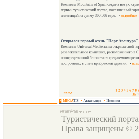
Компания Mountains of Spain создала новую стра
первый туристический портал, посвященный горно
инвестиций на сумму 300 506 евро.
подробнее
Открылся первый отель "Порт Авентура" 
Компания Universal Mediterranea открыла свой п
развлекательного комплекса, расположенного в С
непосредственной близости от средиземноморского
построенных в стиле прибрежной деревни.
под
1
2
3
4
5
6
7
8
назад
16
1
MEGA
TIS
Атлас мира
Испания
Туристический порт
Права защищены © 2