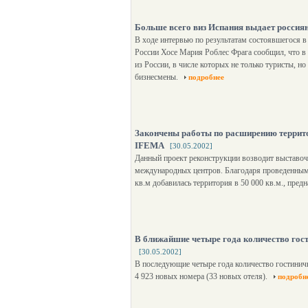
Больше всего виз Испания выдает россия
В ходе интервью по результатам состоявшегося 
России Хосе Мария Роблес Фрага сообщил, что в
из России, в числе которых не только туристы, н
бизнесмены.
подробнее
Закончены работы по расширению террит
IFEMA
[30.05.2002]
Данный проект реконструкции возводит выставочн
международных центров. Благодаря проведенным
кв.м добавилась территория в 50 000 кв.м., пре
В ближайшие четыре года количество гос
[30.05.2002]
В последующие четыре года количество гостинич
4 923 новых номера (33 новых отеля).
подробн