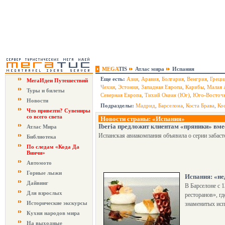
MEGA
TIS
Атлас мира
Испания
Еще есть:
Азия
,
Аравия
,
Болгария
,
Венгрия
,
Греци
МегаИдеи Путешествий
Чехия
,
Эстония
,
Западная Европа
,
Карибы
,
Малая 
Туры и билеты
Северная Европа
,
Тихий Океан (Юг)
,
Юго-Восточн
Новости
Подразделы:
Мадрид
,
Барселона
,
Коста Брава
,
Ко
Что привезти? Сувениры
со всего света
Новости страны: «Испания»
Iberia предложит клиентам «пряники» вме
Атлас Мира
Испанская авиакомпания объявила о серии забас
Библиотека
По следам «Кода Да
Винчи»
Автомото
Горные лыжи
Испания: «не
Дайвинг
В Барселоне с 1
Для взрослых
ресторанов», г
Исторические экскурсы
знаменитых исп
Кухня народов мира
На выходные