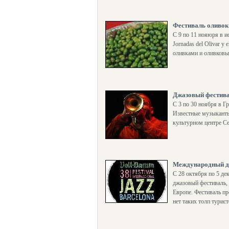
Фестиваль оливок
С 9 по 11 нояюря в и
Jornadas del Olivar y 
оливками и оливковы
Джазовый фестива
С 3 по 30 ноября в 
Известные музыканты в
культурном центре Cen
Международный дж
С 28 октября по 5 д
джазовый фестиваль,
Европе. Фестиваль про
нет таких толп турист