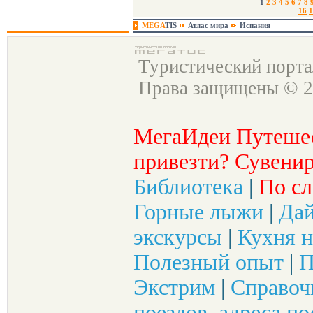
1
2
3
4
5
6
7
8
16
1
MEGA
TIS
Атлас мира
Испания
Туристический порт
Права защищены © 2
МегаИдеи Путеше
привезти? Сувенир
Библиотека
|
По сл
Горные лыжи
|
Да
экскурсы
|
Кухня н
Полезный опыт
|
П
Экстрим
|
Справоч
поездов, адреса по