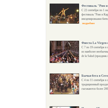
Фестиваль "Рим и
С 22 сентября по 1 о
фестиваль "Рим и Кар
инсценировками битв
подробнее
Фиеста La Virgen 
С 7 по 19 сентября 
из наиболее необычн
de la Salud (праздник
Бычьи бега в Сег
С 4 по 11 сентября в 
традиционный праздни
съезжаются более 200