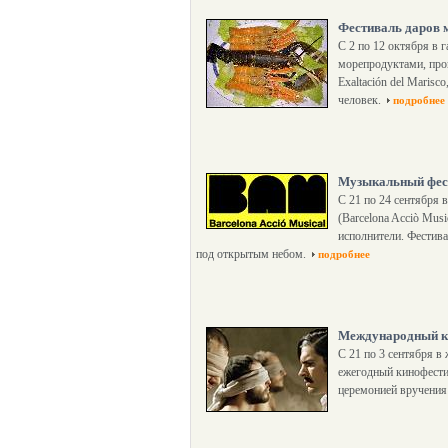
Фестиваль даров 
С 2 по 12 октября в 
морепродуктами, прой
Exaltación del Maris
человек.
подробнее
Музыкальный фес
С 21 по 24 сентября
(Barcelona Acciò Mus
исполнители. Фестива
под открытым небом.
подробнее
Международный ки
С 21 по 3 сентября в
ежегодный кинофести
церемонией вручения