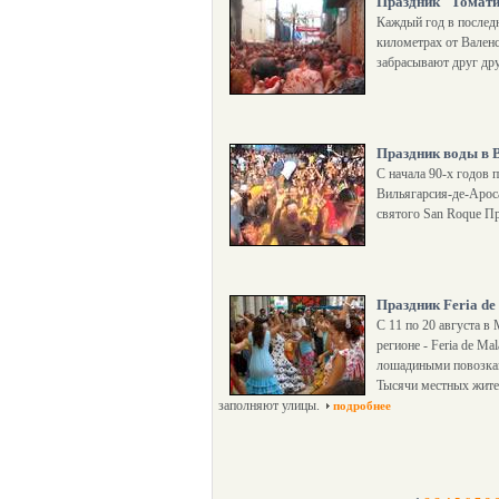
Праздник "Томати
Каждый год в последн
километрах от Валенс
забрасывают друг др
Праздник воды в 
С начала 90-х годов 
Вильягарсия-де-Ароса
святого San Roque П
Праздник Feria de
С 11 по 20 августа в
регионе - Feria de M
лошадиными повозкам
Тысячи местных жите
заполняют улицы.
подробнее