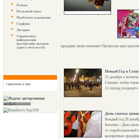
Пляжи
Полезный опыт
Проблемы и решения
Серфинг
Экстрим
Справочная
информация
(расписание поездов,
праздник также называют Процессия трех королей
адреса посольств)
Новый Год в Севи
31 декабря в полночь
Севилье, чтобы торже
реклама у нас
12 секунд уходящего 
День святых неви
Каждый год 28 декабря
Inocentes - День свя
со старой языческой 
колоритным празднико