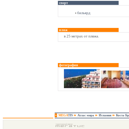
спорт
бильярд
пляж
в 25 метрах от пляжа.
фотографии
MEGA
TIS
Атлас мира
Испания
Коста Б