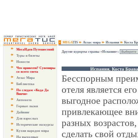
MEGA
TIS
Атлас мира
Испания
Коста Б
МегаИдеи Путешествий
Другие курорты страны «Испания»:
Туры и билеты
Новости
Что привезти? Сувениры
Испания, Коста Брава
со всего света
Бесспорным преи
Атлас Мира
Библиотека
отеля является его
По следам «Кода Да
Винчи»
выгодное располо
Автомото
Горные лыжи
привлекающее вн
Дайвинг
Для взрослых
разных возрастов
Исторические экскурсы
сделать свой отд
Кухня народов мира
На выходные